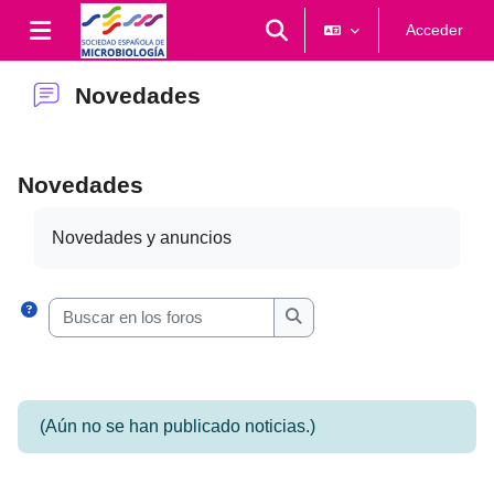
Salta al contenido principal
Selector de búsqueda de en
Acceder
Panel lateral
Novedades
Novedades
Requisitos de finalización
Novedades y anuncios
Buscar en los foros
Buscar en los foros
(Aún no se han publicado noticias.)